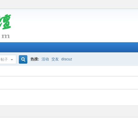
热搜:
活动
交友
discuz
帖子
搜
索