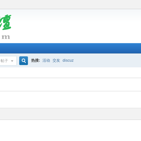
热搜:
活动
交友
discuz
帖子
搜
索